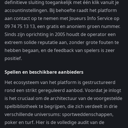
definitieve sluiting toegankelijk met één klik vanuit je
accountinstellingen. Bij behoefte raadt het platform
aan contact op te nemen met Joueurs Info Service op
09 74 75 13 13, een gratis en anoniem groen nummer.
Sinds zijn oprichting in 2005 houdt de operator een
extreem solide reputatie aan, zonder grote fouten te
hebben begaan, en de feedback van spelers is zeer
positief.
Spellen en beschikbare aanbieders
Het ecosysteem van het platform is gestructureerd
rond een strikt gereguleerd aanbod. Voordat je inlogt
is het cruciaal om de architectuur van de voorgestelde
spelbibliotheek te begrijpen, die zich verdeelt in drie
verschillende universums: sportweddenschappen,
poker en turf. Hier is de volledige audit van de