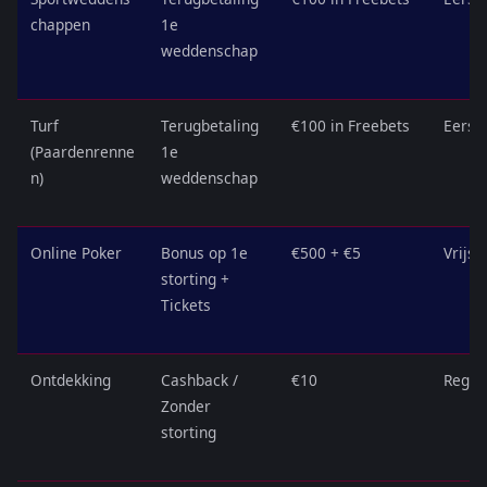
chappen
1e
weddenschap
Turf
Terugbetaling
€100 in Freebets
Eerst
(Paardenrenne
1e
n)
weddenschap
Online Poker
Bonus op 1e
€500 + €5
Vrijsp
storting +
Tickets
Ontdekking
Cashback /
€10
Regist
Zonder
storting