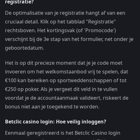
registratie?
De optimalisatie van je registratie hangt af van een
cruciaal detail. Klik op het tabblad "Registratie"
rechtsboven. Het kortingsvak (of 'Promocode')
verschijnt bij de 3e stap van het formulier, net onder je
geboortedatum.
Het is op dit precieze moment dat je je code moet
invoeren om het welkomstaanbod vrij te spelen, dat
€100 kan bereiken op sportweddenschappen of tot
€250 op poker. Als je vergeet dit veld in te vullen
voordat je de accountaanmaak valideert, riskeert de
bonus niet aan je toegekend te worden.
Betclic casino login: Hoe veilig inloggen?
Eenmaal geregistreerd is het Betclic Casino login