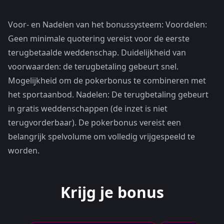
Voor- en Nadelen van het bonussysteem: Voordelen:
Geen minimale quotering vereist voor de eerste
terugbetaalde weddenschap. Duidelijkheid van
voorwaarden: de terugbetaling gebeurt snel.
Mogelijkheid om de pokerbonus te combineren met
het sportaanbod. Nadelen: De terugbetaling gebeurt
in gratis weddenschappen (de inzet is niet
terugvorderbaar). De pokerbonus vereist een
belangrijk spelvolume om volledig vrijgespeeld te
worden.
Krijg je bonus