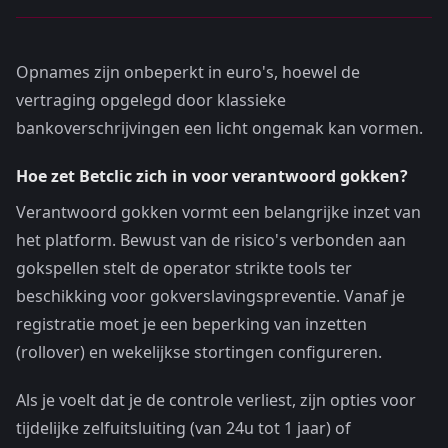
Opnames zijn onbeperkt in euro's, hoewel de
vertraging opgelegd door klassieke
bankoverschrijvingen een licht ongemak kan vormen.
Hoe zet Betclic zich in voor verantwoord gokken?
Verantwoord gokken vormt een belangrijke inzet van
het platform. Bewust van de risico's verbonden aan
gokspellen stelt de operator strikte tools ter
beschikking voor gokverslavingspreventie. Vanaf je
registratie moet je een beperking van inzetten
(rollover) en wekelijkse stortingen configureren.
Als je voelt dat je de controle verliest, zijn opties voor
tijdelijke zelfuitsluiting (van 24u tot 1 jaar) of