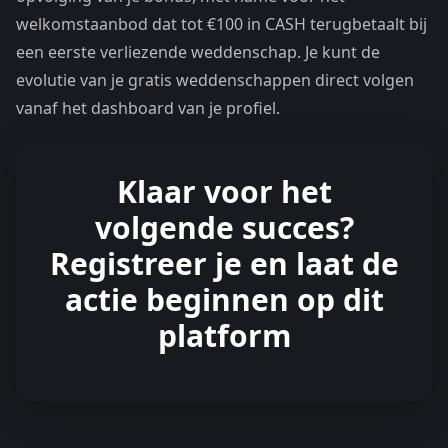
welkomstaanbod dat tot €100 in CASH terugbetaalt bij
een eerste verliezende weddenschap. Je kunt de
evolutie van je gratis weddenschappen direct volgen
vanaf het dashboard van je profiel.
Klaar voor het
volgende succes?
Registreer je en laat de
actie beginnen op dit
platform