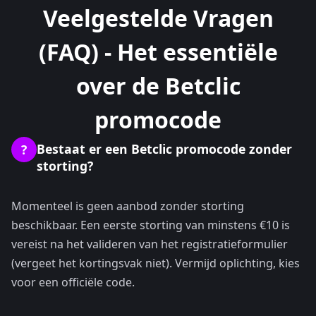
Veelgestelde Vragen
(FAQ) - Het essentiële
over de Betclic
promocode
Bestaat er een Betclic promocode zonder
?
storting?
Momenteel is geen aanbod zonder storting
beschikbaar. Een eerste storting van minstens €10 is
vereist na het valideren van het registratieformulier
(vergeet het kortingsvak niet). Vermijd oplichting, kies
voor een officiële code.