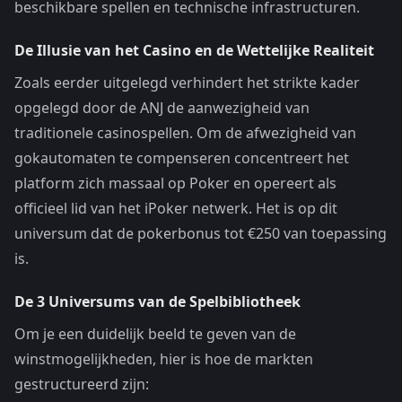
beschikbare spellen en technische infrastructuren.
De Illusie van het Casino en de Wettelijke Realiteit
Zoals eerder uitgelegd verhindert het strikte kader
opgelegd door de ANJ de aanwezigheid van
traditionele casinospellen. Om de afwezigheid van
gokautomaten te compenseren concentreert het
platform zich massaal op Poker en opereert als
officieel lid van het iPoker netwerk. Het is op dit
universum dat de pokerbonus tot €250 van toepassing
is.
De 3 Universums van de Spelbibliotheek
Om je een duidelijk beeld te geven van de
winstmogelijkheden, hier is hoe de markten
gestructureerd zijn: