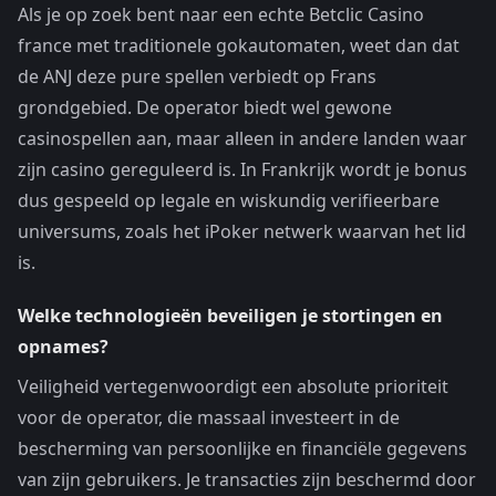
Als je op zoek bent naar een echte Betclic Casino
france met traditionele gokautomaten, weet dan dat
de ANJ deze pure spellen verbiedt op Frans
grondgebied. De operator biedt wel gewone
casinospellen aan, maar alleen in andere landen waar
zijn casino gereguleerd is. In Frankrijk wordt je bonus
dus gespeeld op legale en wiskundig verifieerbare
universums, zoals het iPoker netwerk waarvan het lid
is.
Welke technologieën beveiligen je stortingen en
opnames?
Veiligheid vertegenwoordigt een absolute prioriteit
voor de operator, die massaal investeert in de
bescherming van persoonlijke en financiële gegevens
van zijn gebruikers. Je transacties zijn beschermd door