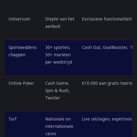
Universum
Diepte van het
Exclusieve functionaliteiten
aanbod
Sportweddens
30+ sporten,
Cash Out, GoalBooster, "Fo
chappen
50+ markten
per wedstrijd
Online Poker
Cash Game,
€10.000 aan gratis toernoo
Spin & Rush,
Twister
Turf
Nationale en
Live uitslagen, expertvoors
internationale
races