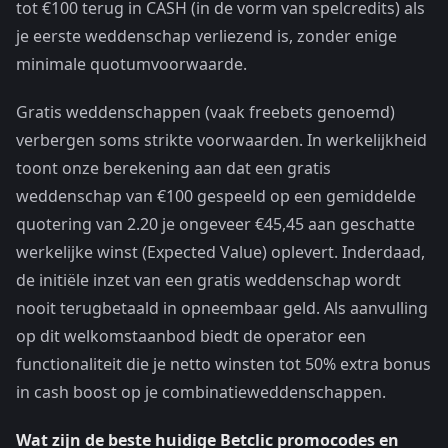
tot €100 terug in CASH (in de vorm van spelcredits) als
je eerste weddenschap verliezend is, zonder enige
minimale quotumvoorwaarde.
Gratis weddenschappen (vaak freebets genoemd)
verbergen soms strikte voorwaarden. In werkelijkheid
toont onze berekening aan dat een gratis
weddenschap van €100 gespeeld op een gemiddelde
quotering van 2.20 je ongeveer €45,45 aan geschatte
werkelijke winst (Expected Value) oplevert. Inderdaad,
de initiële inzet van een gratis weddenschap wordt
nooit terugbetaald in opneembaar geld. Als aanvulling
op dit welkomstaanbod biedt de operator een
functionaliteit die je netto winsten tot 50% extra bonus
in cash boost op je combinatieweddenschappen.
Wat zijn de beste huidige Betclic promocodes en